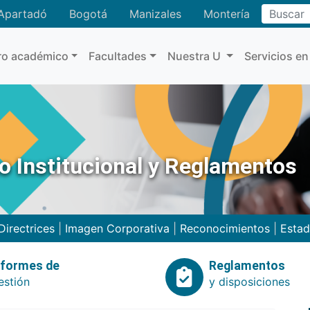
Buscar
Apartadó
Bogotá
Manizales
Montería
ro académico
Facultades
Nuestra U
Servicios en
no Institucional y Reglamentos
Directrices
|
Imagen Corporativa
|
Reconocimientos
|
Estad
nformes de
Reglamentos
estión
y disposiciones