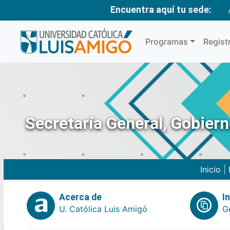
Encuentra aquí tu sede:
Programas
Regist
Secretaría General, Gobier
Inicio
|
Acerca de
I
U. Católica Luis Amigó
G