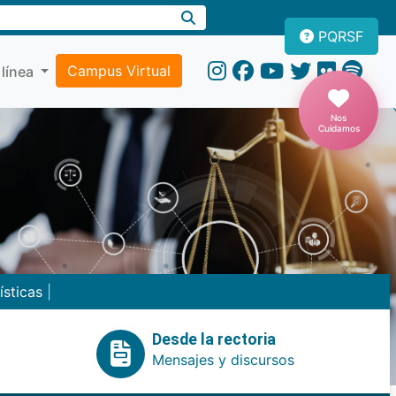
PQRSF
Campus Virtual
 línea
Nos
Cuidamos
ísticas
|
Desde la rectoria
Mensajes y discursos