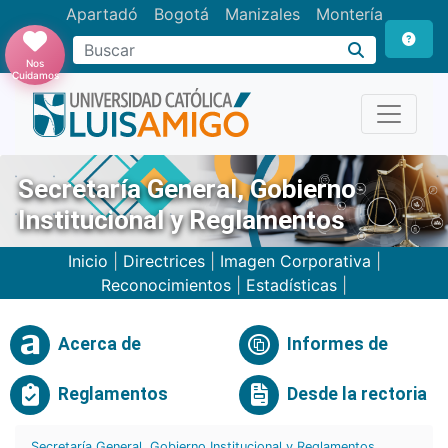
Apartadó
Bogotá
Manizales
Montería
Buscar
Nos
Cuidamos
Secretaría General, Gobierno
Institucional y Reglamentos
Inicio
|
Directrices
|
Imagen Corporativa
|
Reconocimientos
|
Estadísticas
|
Acerca de
Informes de
Reglamentos
Desde la rectoria
Secretaría General, Gobierno Institucional y Reglamentos