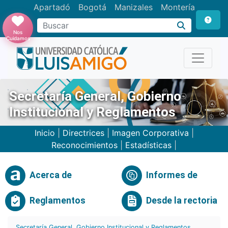
Apartadó
Bogotá
Manizales
Montería
Buscar
Nos
Cuidamos
Secretaría General, Gobierno
Institucional y Reglamentos
Inicio
|
Directrices
|
Imagen Corporativa
|
Reconocimientos
|
Estadísticas
|
Acerca de
Informes de
Reglamentos
Desde la rectoria
Secretaría General, Gobierno Institucional y Reglamentos