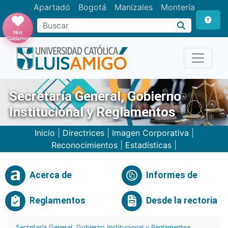
Apartadó
Bogotá
Manizales
Montería
Buscar
Nos
Cuidamos
Secretaría General, Gobierno
Institucional y Reglamentos
Inicio
|
Directrices
|
Imagen Corporativa
|
Reconocimientos
|
Estadísticas
|
Acerca de
Informes de
Reglamentos
Desde la rectoria
Secretaría General, Gobierno Institucional y Reglamentos