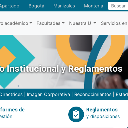
Buscar
Apartadó
Bogotá
Manizales
Montería
ro académico
Facultades
Nuestra U
Servicios en
no Institucional y Reglamentos
Directrices
|
Imagen Corporativa
|
Reconocimientos
|
Estad
nformes de
Reglamentos
estión
y disposiciones