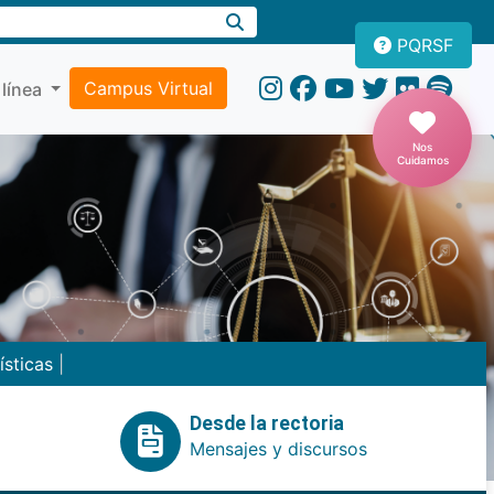
PQRSF
Campus Virtual
 línea
Nos
Cuidamos
ísticas
|
Desde la rectoria
Mensajes y discursos