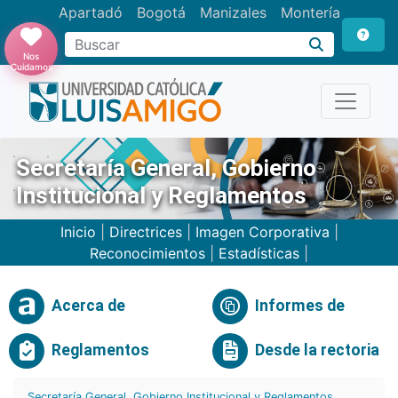
Apartadó
Bogotá
Manizales
Montería
Buscar
Nos
Cuidamos
Secretaría General, Gobierno
Institucional y Reglamentos
Inicio
|
Directrices
|
Imagen Corporativa
|
Reconocimientos
|
Estadísticas
|
Acerca de
Informes de
Reglamentos
Desde la rectoria
Secretaría General, Gobierno Institucional y Reglamentos