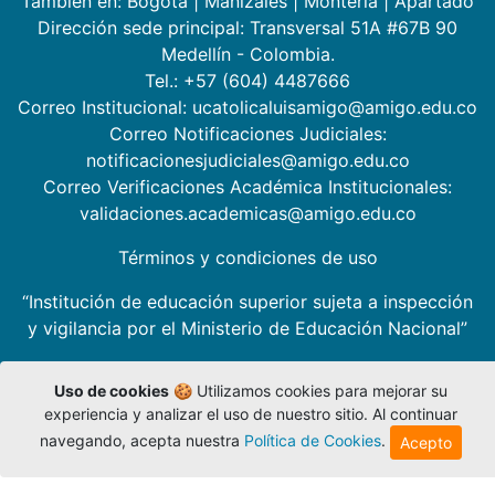
También en:
Bogotá
|
Manizales
|
Montería
|
Apartadó
Dirección sede principal: Transversal 51A #67B 90
Medellín - Colombia.
Tel.: +57 (604) 4487666
Correo Institucional: ucatolicaluisamigo@amigo.edu.co
Correo Notificaciones Judiciales:
notificacionesjudiciales@amigo.edu.co
Correo Verificaciones Académica Institucionales:
validaciones.academicas@amigo.edu.co
Términos y condiciones de uso
“Institución de educación superior sujeta a inspección
y vigilancia por el Ministerio de Educación Nacional”
Uso de cookies
🍪 Utilizamos cookies para mejorar su
experiencia y analizar el uso de nuestro sitio. Al continuar
navegando, acepta nuestra
Política de Cookies
.
Acepto