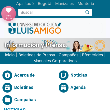
Apartadó
Bogotá
Manizales
Montería
Buscar
Nos
Cuidamos
Información y Prensa.
Inicio
|
Boletínes de Prensa
|
Campañas
|
Efemérides
|
Manuales Corporativos
Acerca de
Noticias
Boletines
Agenda
Campañas