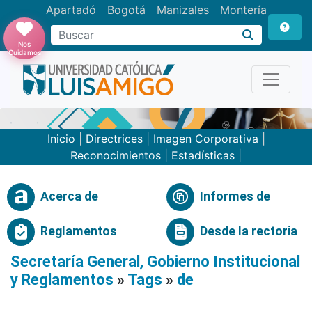
Apartadó
Bogotá
Manizales
Montería
Buscar
Nos
Cuidamos
Inicio
|
Directrices
|
Imagen Corporativa
|
Reconocimientos
|
Estadísticas
|
Acerca de
Informes de
Reglamentos
Desde la rectoria
Secretaría General, Gobierno Institucional
y Reglamentos
»
Tags
»
de