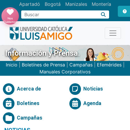
Apartadó
Bogotá
Manizales
Montería
Buscar
Nos
Cuidamos
Información y Prensa.
Inicio
|
Boletínes de Prensa
|
Campañas
|
Efemérides
|
Manuales Corporativos
Acerca de
Noticias
Boletines
Agenda
Campañas