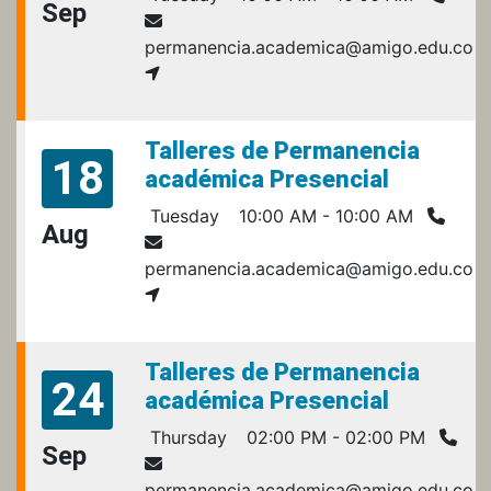
Sep
A
permanencia.academica@amigo.edu.co
Talleres de Permanencia
18
académica Presencial
Tuesday
10:00 AM - 10:00 AM
Aug
permanencia.academica@amigo.edu.co
S
Talleres de Permanencia
24
académica Presencial
Thursday
02:00 PM - 02:00 PM
Sep
A
permanencia.academica@amigo.edu.co