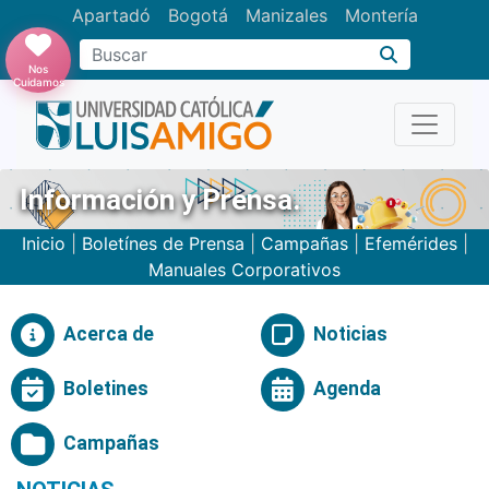
Apartadó
Bogotá
Manizales
Montería
Buscar
Nos
Cuidamos
Información y Prensa.
Inicio
|
Boletínes de Prensa
|
Campañas
|
Efemérides
|
Manuales Corporativos
Acerca de
Noticias
Boletines
Agenda
Campañas