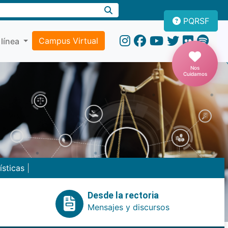
PQRSF
Campus Virtual
 línea
Nos
Cuidamos
ísticas
|
Desde la rectoria
Mensajes y discursos