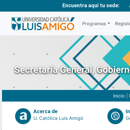
Encuentra aquí tu sede:
Programas
Regist
Secretaría General, Gobier
Inicio
|
Acerca de
I
U. Católica Luis Amigó
G