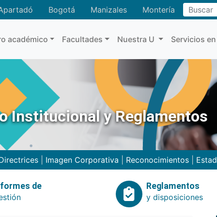
Buscar
Apartadó
Bogotá
Manizales
Montería
ro académico
Facultades
Nuestra U
Servicios en
no Institucional y Reglamentos
Directrices
|
Imagen Corporativa
|
Reconocimientos
|
Estad
nformes de
Reglamentos
estión
y disposiciones