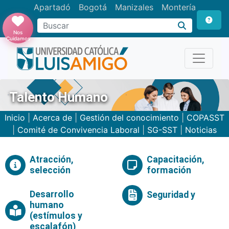
Apartadó
Bogotá
Manizales
Montería
Buscar
Nos
Cuidamos
Talento Humano
Inicio
|
Acerca de
|
Gestión del conocimiento
|
COPASST
|
Comité de Convivencia Laboral
|
SG-SST
|
Noticias
Atracción,
Capacitación,
selección
formación
Desarrollo
Seguridad y
humano
(estímulos y
escalafón)