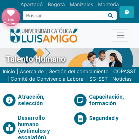
Apartadó
Bogotá
Manizales
Montería
Buscar
Nos
Cuidamos
Talento Humano
Inicio
|
Acerca de
|
Gestión del conocimiento
|
COPASST
|
Comité de Convivencia Laboral
|
SG-SST
|
Noticias
Atracción,
Capacitación,
selección
formación
Desarrollo
Seguridad y
humano
(estímulos y
escalafón)