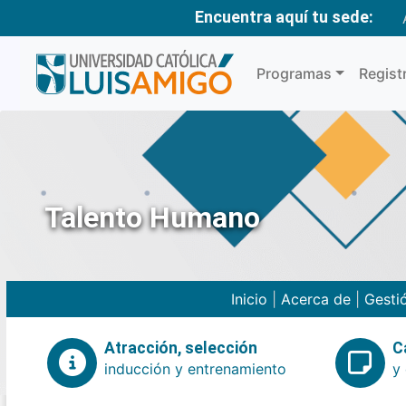
Encuentra aquí tu sede:
Programas
Regist
Talento Humano
Inicio
|
Acerca de
|
Gesti
Atracción, selección
C
inducción y entrenamiento
y