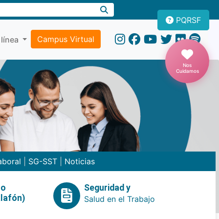
PQRSF
Campus Virtual
 línea
Nos
Cuidamos
aboral
|
SG-SST
|
Noticias
no
Seguridad y
lafón)
Salud en el Trabajo