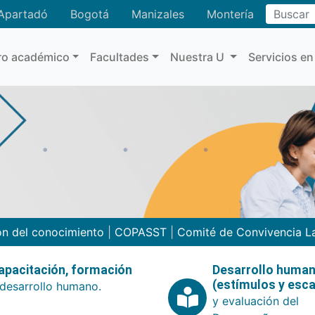
Buscar
Apartadó
Bogotá
Manizales
Montería
ro académico
Facultades
Nuestra U
Servicios en
ón del conocimiento
|
COPASST
|
Comité de Convivencia L
apacitación, formación
Desarrollo huma
(estímulos y esca
 desarrollo humano.
y evaluación del