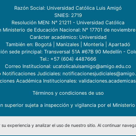
Razón Social: Universidad Católica Luis Amigó
SNIES: 2719
Resolución MEN: N° 21211 - Universidad Católica
n Ministerio de Educación Nacional: N° 17701 de noviembre
Carácter académico: Universidad
También en:
Bogotá
|
Manizales
|
Montería
|
Apartadó
ión sede principal: Transversal 51A #67B 90 Medellín - Co
Tel.: +57 (604) 4487666
Correo Institucional: ucatolicaluisamigo@amigo.edu.co
 Notificaciones Judiciales: notificacionesjudiciales@amigo
aciones Académica Institucionales: validaciones.academic
Términos y condiciones de uso
n superior sujeta a inspección y vigilancia por el Minister
su experiencia y analizar el uso de nuestro sitio. Al continuar nav