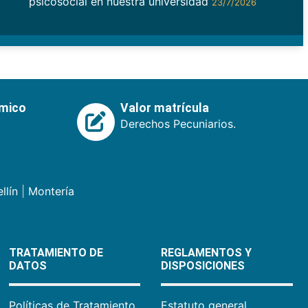
psicosocial en nuestra universidad
23/7/2026
émico
Valor matrícula
Derechos Pecuniarios.
llín
|
Montería
TRATAMIENTO DE
REGLAMENTOS Y
DATOS
DISPOSICIONES
Políticas de Tratamiento
Estatuto general