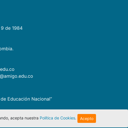
 9 de 1984
lombia.
.edu.co
as@amigo.edu.co
io de Educación Nacional”
egando, acepta nuestra
Política de Cookies
.
Acepto