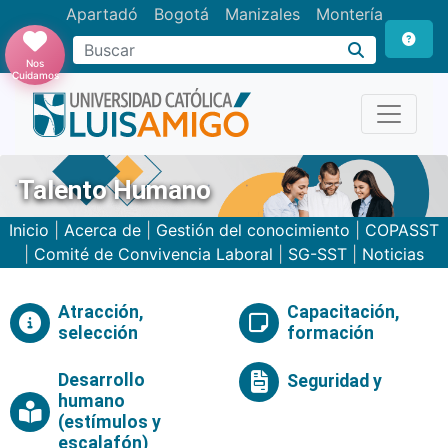
Apartadó
Bogotá
Manizales
Montería
Buscar
Nos
Cuidamos
Talento Humano
Inicio
|
Acerca de
|
Gestión del conocimiento
|
COPASST
|
Comité de Convivencia Laboral
|
SG-SST
|
Noticias
Atracción,
Capacitación,
selección
formación
Desarrollo
Seguridad y
humano
(estímulos y
escalafón)