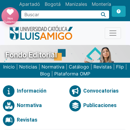
Apartadó
Bogotá
Manizales
Montería
Buscar
Nos
Cuidamos
Fondo Editorial
Inicio
|
Noticias
|
Normativa
|
Catálogo
|
Revistas
|
Flip
|
Blog
|
Plataforma OMP
Información
Convocatorias
Normativa
Publicaciones
Revistas