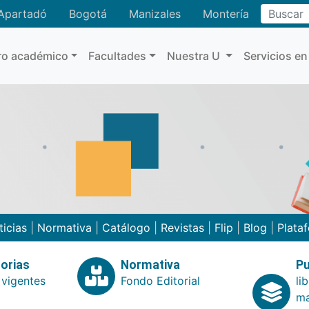
Buscar
Apartadó
Bogotá
Manizales
Montería
ro académico
Facultades
Nuestra U
Servicios en
ticias
|
Normativa
|
Catálogo
|
Revistas
|
Flip
|
Blog
|
Plata
orias
Normativa
Pu
 vigentes
Fondo Editorial
li
ma