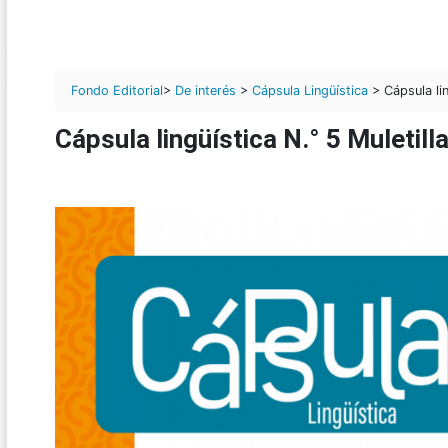
Fondo Editorial
>
De interés
>
Cápsula Lingüística
> Cápsula lin
Cápsula lingüística N.° 5 Muletil