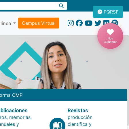
PQRSF
Campus Virtual
 línea
Nos
Cuidamos
forma OMP
blicaciones
Revistas
bros, memorias,
producción
nuales y
científica y