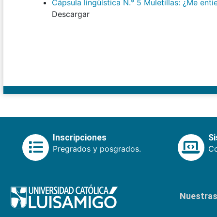
Cápsula lingüística N.° 5 Muletillas: ¿Me ent
Descargar
Inscripciones
S
Pregrados y posgrados.
Co
Nuestras 