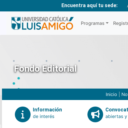
Encuentra aquí tu sede:
Programas
Regist
Fondo Editorial
Inicio
|
No
Información
Convocat
de interés
abiertas y