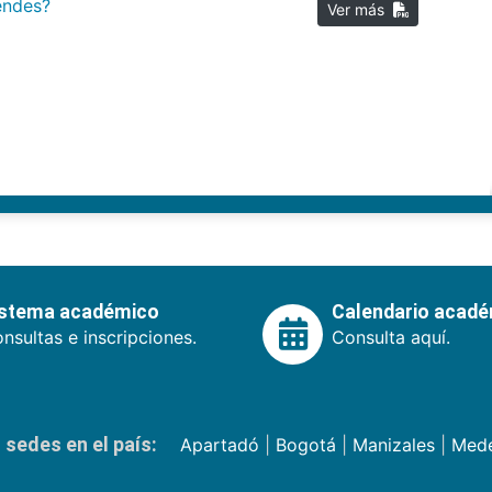
iendes?
Ver más
istema académico
Calendario acad
nsultas e inscripciones.
Consulta aquí.
sedes en el país:
Apartadó
|
Bogotá
|
Manizales
|
Mede