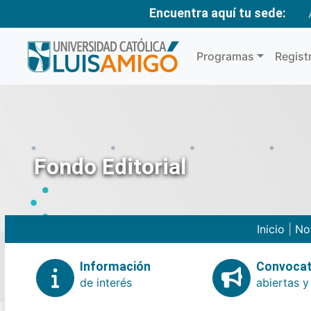
Encuentra aquí tu sede:
Programas
Regist
Fondo Editorial
Inicio
|
No
Información
Convocat
de interés
abiertas y