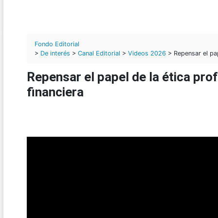
Fondo Editorial
>
De interés
>
Canal Editorial
>
Videos 2026
> Repensar el pape
Repensar el papel de la ética prof
financiera