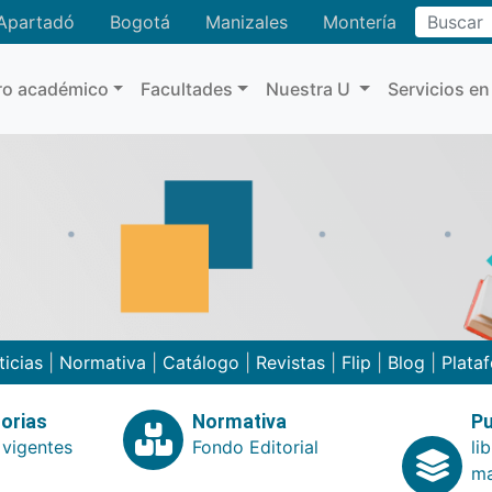
Buscar
Apartadó
Bogotá
Manizales
Montería
ro académico
Facultades
Nuestra U
Servicios en
ticias
|
Normativa
|
Catálogo
|
Revistas
|
Flip
|
Blog
|
Plata
orias
Normativa
Pu
 vigentes
Fondo Editorial
li
ma