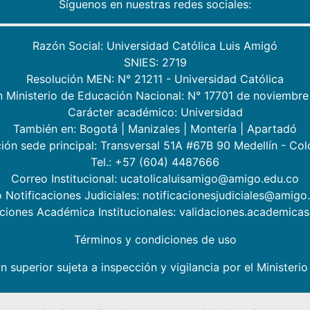
Síguenos en nuestras redes sociales:
Razón Social: Universidad Católica Luis Amigó
SNIES: 2719
Resolución MEN: N° 21211 - Universidad Católica
n Ministerio de Educación Nacional: N° 17701 de noviembre
Carácter académico: Universidad
También en:
Bogotá
|
Manizales
|
Montería
|
Apartadó
ión sede principal: Transversal 51A #67B 90 Medellín - Co
Tel.: +57 (604) 4487666
Correo Institucional: ucatolicaluisamigo@amigo.edu.co
 Notificaciones Judiciales: notificacionesjudiciales@amigo
aciones Académica Institucionales: validaciones.academic
Términos y condiciones de uso
n superior sujeta a inspección y vigilancia por el Minister