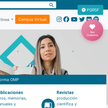
PQRSF
Campus Virtual
 línea
Nos
Cuidamos
forma OMP
blicaciones
Revistas
bros, memorias,
producción
nuales y
científica y