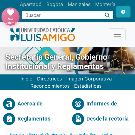
Apartadó
Bogotá
Manizales
Montería
Buscar
Nos
Cuidamos
Secretaría General, Gobierno
Institucional y Reglamentos
Inicio
|
Directrices
|
Imagen Corporativa
|
Reconocimientos
|
Estadísticas
|
Acerca de
Informes de
Reglamentos
Desde la rectoria
Secretaría General, Gobierno Institucional y Reglamentos