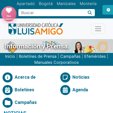
Apartadó
Bogotá
Manizales
Montería
Buscar
Nos
Cuidamos
Información y Prensa.
Inicio
|
Boletínes de Prensa
|
Campañas
|
Efemérides
|
Manuales Corporativos
Acerca de
Noticias
Boletines
Agenda
Campañas