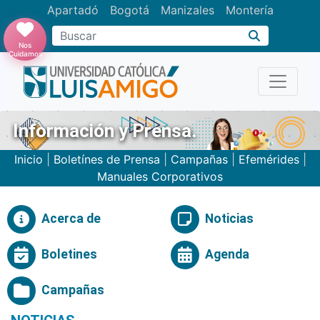
Apartadó
Bogotá
Manizales
Montería
Buscar
Nos
Cuidamos
Información y Prensa.
Inicio
|
Boletínes de Prensa
|
Campañas
|
Efemérides
|
Manuales Corporativos
Acerca de
Noticias
Boletines
Agenda
Campañas