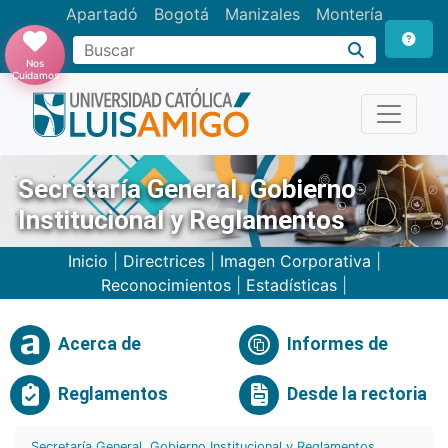
Apartadó
Bogotá
Manizales
Montería
Buscar
Nos
Cuidamos
Secretaría General, Gobierno
Institucional y Reglamentos
Inicio
|
Directrices
|
Imagen Corporativa
|
Reconocimientos
|
Estadísticas
|
Acerca de
Informes de
Reglamentos
Desde la rectoria
Secretaría General, Gobierno Institucional y Reglamentos