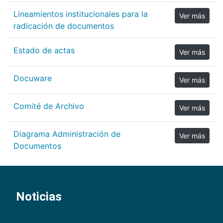
Lineamientos institucionales para la
Ver más
radicación de documentos
Estado de actas
Ver más
Docuware
Ver más
Comité de Archivo
Ver más
Diagrama Administración de
Ver más
Documentos
Noticias