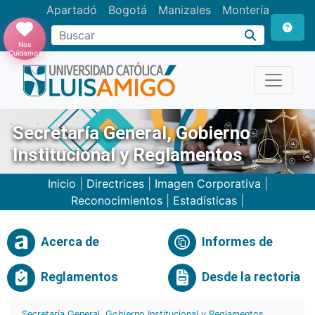
Apartadó
Bogotá
Manizales
Montería
Buscar
Nos
Cuidamos
Secretaría General, Gobierno
Institucional y Reglamentos
Inicio
|
Directrices
|
Imagen Corporativa
|
Reconocimientos
|
Estadísticas
|
Acerca de
Informes de
Reglamentos
Desde la rectoria
Secretaría General, Gobierno Institucional y Reglamentos