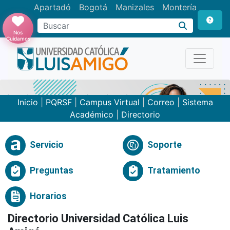
Apartadó
Bogotá
Manizales
Montería
Buscar
Nos
Cuidamos
Inicio
|
PQRSF
|
Campus Virtual
|
Correo
|
Sistema
Académico
|
Directorio
Servicio
Soporte
Preguntas
Tratamiento
Horarios
Directorio Universidad Católica Luis