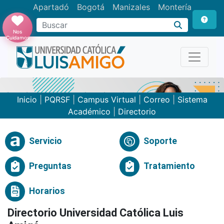
Apartadó
Bogotá
Manizales
Montería
Buscar
Nos
Cuidamos
Inicio
|
PQRSF
|
Campus Virtual
|
Correo
|
Sistema
Académico
|
Directorio
Servicio
Soporte
Preguntas
Tratamiento
Horarios
Directorio Universidad Católica Luis