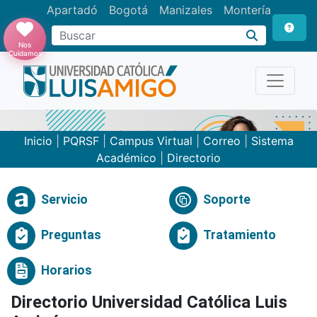
Apartadó
Bogotá
Manizales
Montería
Buscar
Nos
Cuidamos
Inicio
|
PQRSF
|
Campus Virtual
|
Correo
|
Sistema
Académico
|
Directorio
Servicio
Soporte
Preguntas
Tratamiento
Horarios
Directorio Universidad Católica Luis