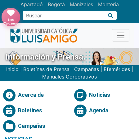
Apartadó
Bogotá
Manizales
Montería
Buscar
Nos
Cuidamos
Información y Prensa.
Inicio
|
Boletínes de Prensa
|
Campañas
|
Efemérides
|
Manuales Corporativos
Acerca de
Noticias
Boletines
Agenda
Campañas