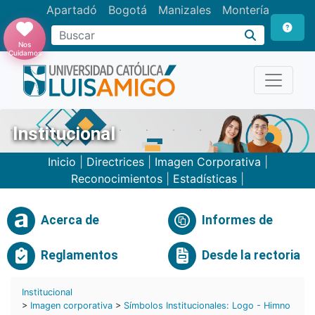
Apartadó
Bogotá
Manizales
Montería
Buscar
Nos
Cuidamos
Institucional
Inicio
|
Directrices
|
Imagen Corporativa
|
Reconocimientos
|
Estadísticas
|
Acerca de
Informes de
Reglamentos
Desde la rectoria
Institucional
>
Imagen corporativa
>
Símbolos Institucionales: Logo - Himno