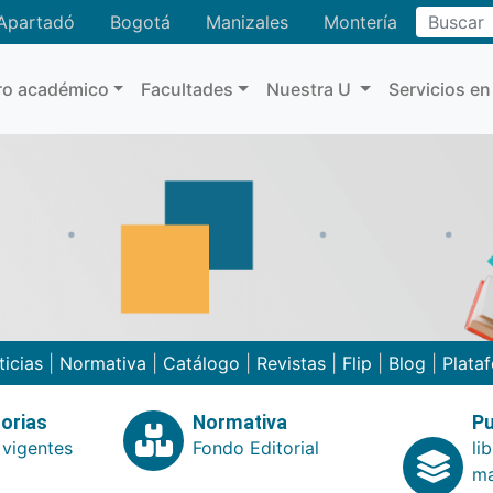
Buscar
Apartadó
Bogotá
Manizales
Montería
ro académico
Facultades
Nuestra U
Servicios en
ticias
|
Normativa
|
Catálogo
|
Revistas
|
Flip
|
Blog
|
Plata
orias
Normativa
Pu
 vigentes
Fondo Editorial
li
ma