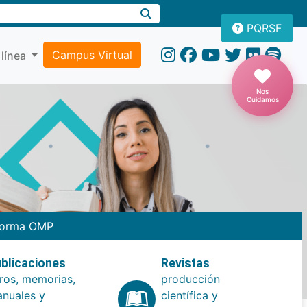
PQRSF
Campus Virtual
 línea
Nos
Cuidamos
forma OMP
blicaciones
Revistas
bros, memorias,
producción
nuales y
científica y