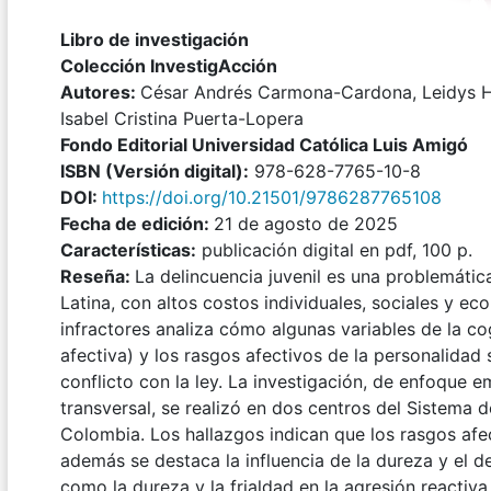
Libro de investigación
Colección InvestigAcción
Autores:
César Andrés Carmona-Cardona, Leidys H
Isabel Cristina Puerta-Lopera
Fondo Editorial Universidad Católica Luis Amigó
I
SBN (Versión digital):
978-628-7765-10-8
DOI:
https://doi.org/10.21501/9786287765108
Fecha de edición:
21 de agosto de 2025
Características:
publicación digital en pdf, 100 p.
Reseña:
La delincuencia juvenil es una problemáti
Latina, con altos costos individuales, sociales y e
infractores analiza cómo algunas variables de la co
afectiva) y los rasgos afectivos de la personalidad
conflicto con la ley. La investigación, de enfoque e
transversal, se realizó en dos centros del Sistema
Colombia. Los hallazgos indican que los rasgos afe
además se destaca la influencia de la dureza y el de
como la dureza y la frialdad en la agresión reactiva.