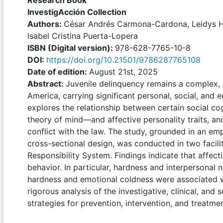
Research Book
InvestigAcción Collection
Authors:
César Andrés Carmona-Cardona, Leidys H
Isabel Cristina Puerta-Lopera
I
SBN (Digital version):
978-628-7765-10-8
DOI:
https://doi.org/10.21501/9786287765108
Date of edition:
August 21st, 2025
Abstract:
Juvenile delinquency remains a complex, 
America, carrying significant personal, social, and
explores the relationship between certain social c
theory of mind—and affective personality traits, an
conflict with the law. The study, grounded in an em
cross-sectional design, was conducted in two facili
Responsibility System. Findings indicate that affect
behavior. In particular, hardness and interpersonal
hardness and emotional coldness were associated w
rigorous analysis of the investigative, clinical, and 
strategies for prevention, intervention, and treatme