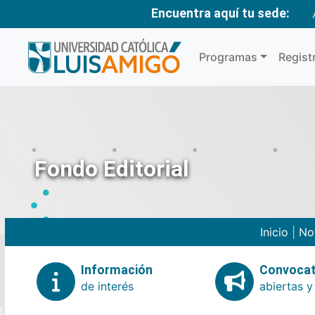
Encuentra aquí tu sede:
Programas
Regist
Fondo Editorial
Inicio
|
No
Información
Convocat
de interés
abiertas y