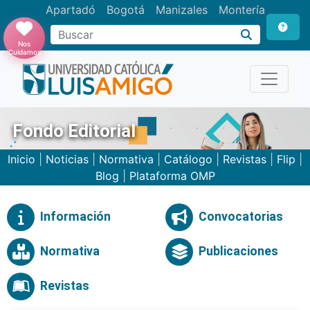
Apartadó
Bogotá
Manizales
Montería
Buscar
Nos
Cuidamos
Fondo Editorial
Inicio
|
Noticias
|
Normativa
|
Catálogo
|
Revistas
|
Flip
|
Blog
|
Plataforma OMP
Información
Convocatorias
Normativa
Publicaciones
Revistas