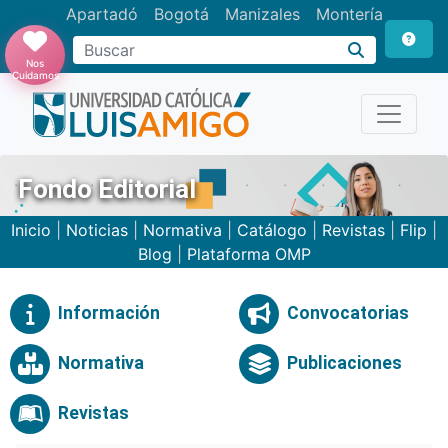
Apartadó
Bogotá
Manizales
Montería
Buscar
Nos
Cuidamos
Fondo Editorial
Inicio
|
Noticias
|
Normativa
|
Catálogo
|
Revistas
|
Flip
|
Blog
|
Plataforma OMP
Información
Convocatorias
Normativa
Publicaciones
Revistas