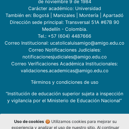
de noviembre 9 de 1984
Carácter académico: Universidad
También en:
Bogotá
|
Manizales
|
Montería
|
Apartadó
Dirección sede principal: Transversal 51A #67B 90
Medellín - Colombia.
Tel.: +57 (604) 4487666
Correo Institucional: ucatolicaluisamigo@amigo.edu.co
Correo Notificaciones Judiciales:
notificacionesjudiciales@amigo.edu.co
Correo Verificaciones Académica Institucionales:
validaciones.academicas@amigo.edu.co
Términos y condiciones de uso
“Institución de educación superior sujeta a inspección
y vigilancia por el Ministerio de Educación Nacional”
Uso de cookies
🍪 Utilizamos cookies para mejorar su
experiencia y analizar el uso de nuestro sitio. Al continuar