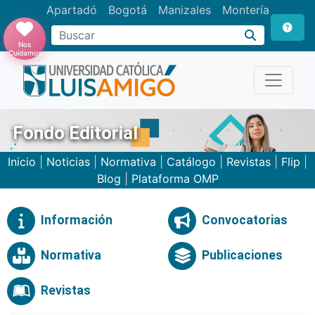
Apartadó
Bogotá
Manizales
Montería
Buscar
Nos
Cuidamos
Fondo Editorial
Inicio
|
Noticias
|
Normativa
|
Catálogo
|
Revistas
|
Flip
|
Blog
|
Plataforma OMP
Información
Convocatorias
Normativa
Publicaciones
Revistas