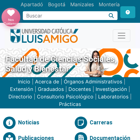
Apartadó
Bogotá
Manizales
Montería
Buscar
Nos
Cuidamos
Facultad de Ciencias Sociales,
Salud y Bienestar
Inicio
|
Acerca de
|
Órganos Administrativos
|
Extensión
|
Graduados
|
Docentes
|
Investigación
|
Directorio
|
Consultorio Psicológico
|
Laboratorios
|
Prácticas
Noticias
Carreras
Publicaciones
Documentación