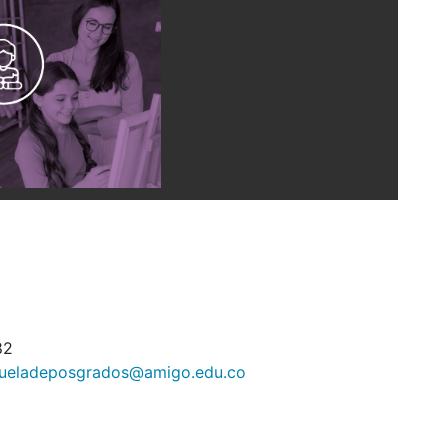
82
ueladeposgrados@amigo.edu.co