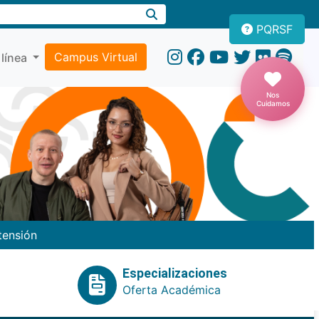
PQRSF
Campus Virtual
 línea
Nos
Cuidamos
tensión
Especializaciones
Oferta Académica