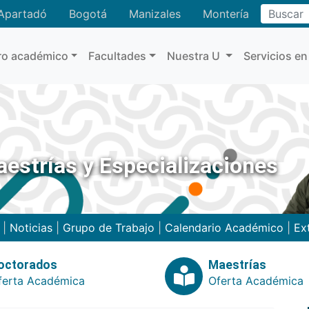
Buscar
Apartadó
Bogotá
Manizales
Montería
ro académico
Facultades
Nuestra U
Servicios en
estrías y Especializaciones
|
Noticias
|
Grupo de Trabajo
|
Calendario Académico
|
Ex
octorados
Maestrías
ferta Académica
Oferta Académica