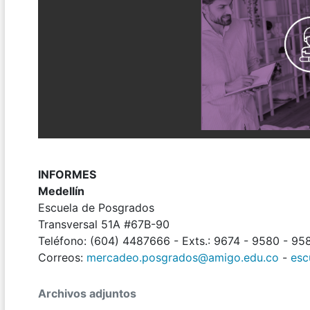
INFORMES
Medellín
Escuela de Posgrados
Transversal 51A #67B-90
Teléfono: (604) 4487666 - Exts.: 9674 - 9580 - 95
Correos:
mercadeo.posgrados@amigo.edu.co
-
esc
Archivos adjuntos