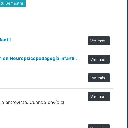
 tu Semestre
antil.
Ver más
n en Neuropsicopedagogía Infantil.
Ver más
Ver más
Ver más
 la entrevista. Cuando envíe el