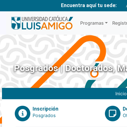
Encuentra aquí tu sede:
Programas
Regist
Posgrados | Doctorados, Ma
Inicio
Inscripción
D
Posgrados
O