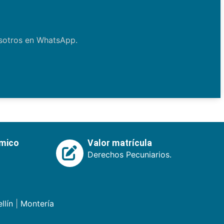
osotros en WhatsApp.
émico
Valor matrícula
Derechos Pecuniarios.
llín
|
Montería