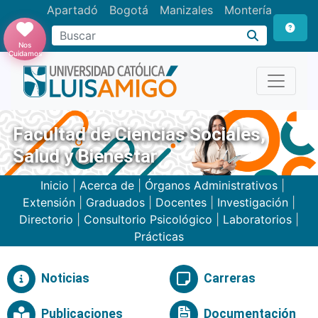
Apartadó
Bogotá
Manizales
Montería
Buscar
Nos
Cuidamos
Facultad de Ciencias Sociales,
Salud y Bienestar
Inicio
|
Acerca de
|
Órganos Administrativos
|
Extensión
|
Graduados
|
Docentes
|
Investigación
|
Directorio
|
Consultorio Psicológico
|
Laboratorios
|
Prácticas
Noticias
Carreras
Publicaciones
Documentación