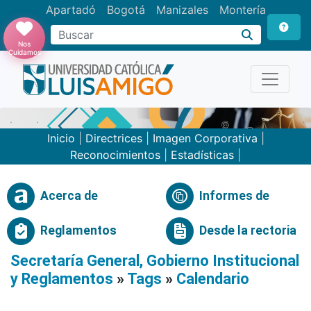
Apartadó
Bogotá
Manizales
Montería
Buscar
Nos
Cuidamos
Inicio
|
Directrices
|
Imagen Corporativa
|
Reconocimientos
|
Estadísticas
|
Acerca de
Informes de
Reglamentos
Desde la rectoria
Secretaría General, Gobierno Institucional
y Reglamentos
»
Tags
»
Calendario