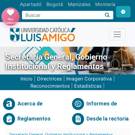
Apartadó
Bogotá
Manizales
Montería
Buscar
Nos
Cuidamos
Secretaría General, Gobierno
Institucional y Reglamentos
Inicio
|
Directrices
|
Imagen Corporativa
|
Reconocimientos
|
Estadísticas
|
Acerca de
Informes de
Reglamentos
Desde la rectoria
Secretaría General, Gobierno Institucional y Reglamentos