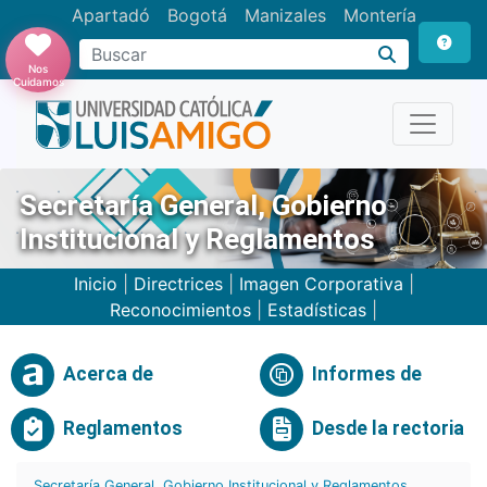
Apartadó
Bogotá
Manizales
Montería
Buscar
Nos
Cuidamos
Secretaría General, Gobierno
Institucional y Reglamentos
Inicio
|
Directrices
|
Imagen Corporativa
|
Reconocimientos
|
Estadísticas
|
Acerca de
Informes de
Reglamentos
Desde la rectoria
Secretaría General, Gobierno Institucional y Reglamentos