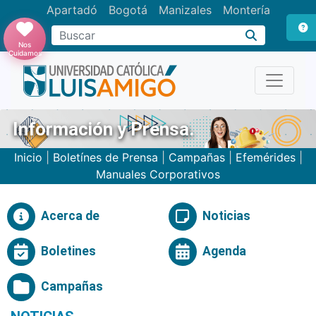
Apartadó
Bogotá
Manizales
Montería
Buscar
Nos
Cuidamos
Información y Prensa.
Inicio
|
Boletínes de Prensa
|
Campañas
|
Efemérides
|
Manuales Corporativos
Acerca de
Noticias
Boletines
Agenda
Campañas