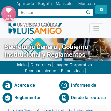
Apartadó
Bogotá
Manizales
Montería
Buscar
Nos
Cuidamos
Secretaría General, Gobierno
Institucional y Reglamentos
Inicio
|
Directrices
|
Imagen Corporativa
|
Reconocimientos
|
Estadísticas
|
Acerca de
Informes de
Reglamentos
Desde la rectoria
Secretaría General, Gobierno Institucional y Reglamentos