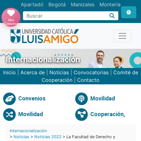
Apartadó
Bogotá
Manizales
Montería
Buscar
Nos
Cuidamos
Internacionalización
Inicio
|
Acerca de
|
Noticias
|
Convocatorias
|
Comité de
Cooperación
|
Contacto
Convenios
Movilidad
Movilidad
Cooperación,
Internacionalización
>
Noticias
>
Noticias 2022
> La Facultad de Derecho y