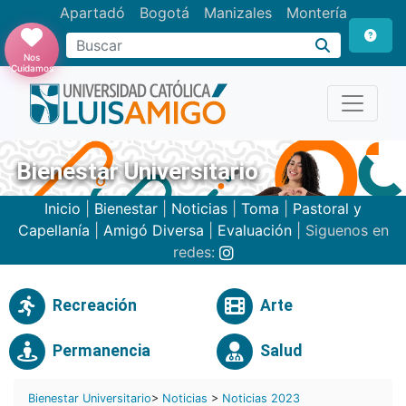
Apartadó
Bogotá
Manizales
Montería
Buscar
Nos
Cuidamos
Bienestar Universitario
Inicio
|
Bienestar
|
Noticias
|
Toma
|
Pastoral y
Capellanía
|
Amigó Diversa
|
Evaluación
| Siguenos en
redes:
Recreación
Arte
Permanencia
Salud
Bienestar Universitario
>
Noticias
>
Noticias 2023