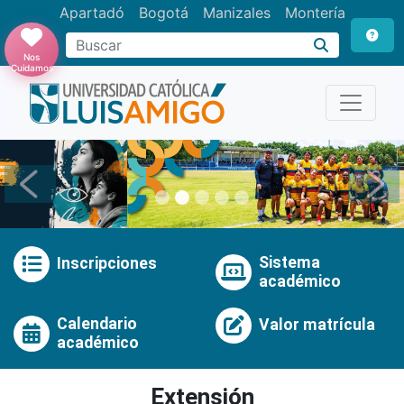
Apartadó
Bogotá
Manizales
Montería
Buscar
Nos
Cuidamos
Anterior
Pró
Sistema
Inscripciones
académico
Calendario
Valor matrícula
académico
Extensión