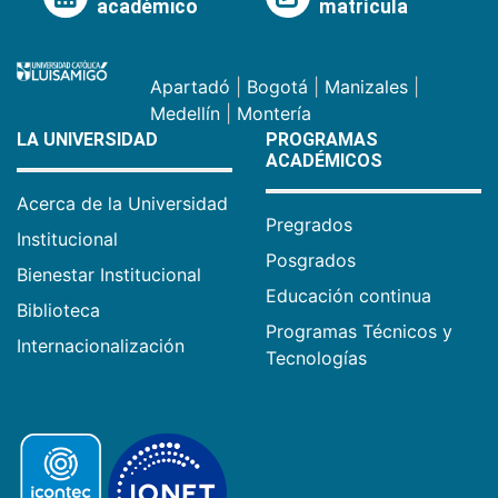
académico
matrícula
Apartadó
|
Bogotá
|
Manizales
|
Medellín
|
Montería
LA UNIVERSIDAD
PROGRAMAS
ACADÉMICOS
Acerca de la Universidad
Pregrados
Institucional
Posgrados
Bienestar Institucional
Educación continua
Biblioteca
Programas Técnicos y
Internacionalización
Tecnologías