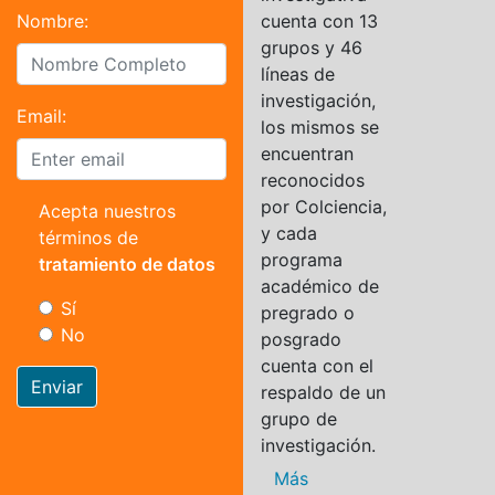
Nombre:
cuenta con 13
grupos y 46
líneas de
investigación,
Email:
los mismos se
encuentran
reconocidos
por Colciencia,
Acepta nuestros
y cada
términos de
programa
tratamiento de datos
académico de
Sí
pregrado o
No
posgrado
cuenta con el
Enviar
respaldo de un
grupo de
investigación.
Más