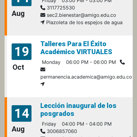
Friday
03:00 PM - 03:00 PM
3117725530
Aug
sec2.bienestar@amigo.edu.co
Plazoleta de los espejos de agua
Talleres Para El Éxito
19
Académico VIRTUALES
Monday
06:00 PM - 06:00 PM
Oct
permanencia.academica@amigo.edu.co
Lección inaugural de los
14
posgrados
Friday
04:00 PM - 04:00 PM
Aug
3006857060