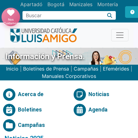
Apartadó
Bogotá
Manizales
Montería
Buscar
Nos
Cuidamos
Información y Prensa.
Inicio
|
Boletínes de Prensa
|
Campañas
|
Efemérides
|
Manuales Corporativos
Acerca de
Noticias
Boletines
Agenda
Campañas