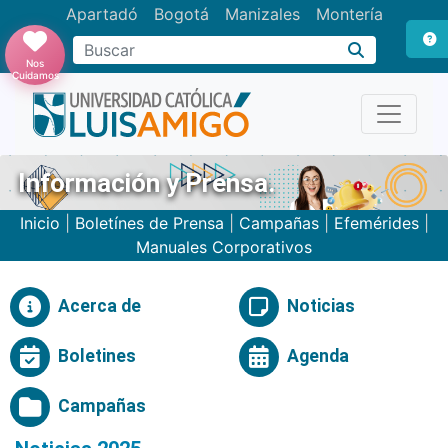
Apartadó
Bogotá
Manizales
Montería
Buscar
Nos
Cuidamos
Información y Prensa.
Inicio
|
Boletínes de Prensa
|
Campañas
|
Efemérides
|
Manuales Corporativos
Acerca de
Noticias
Boletines
Agenda
Campañas