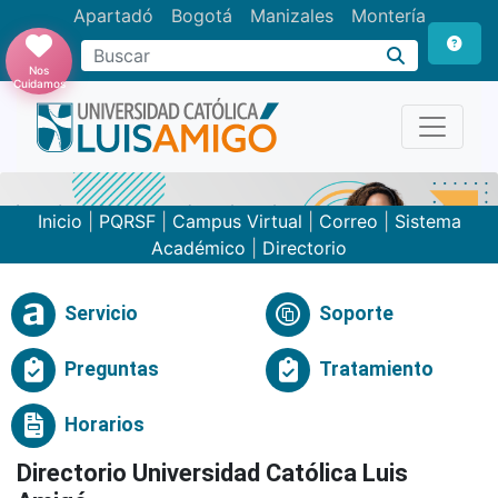
Apartadó
Bogotá
Manizales
Montería
Buscar
Nos
Cuidamos
Inicio
|
PQRSF
|
Campus Virtual
|
Correo
|
Sistema
Académico
|
Directorio
Servicio
Soporte
Preguntas
Tratamiento
Horarios
Directorio Universidad Católica Luis