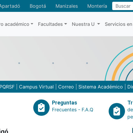
Buscar
Apartadó
Bogotá
Manizales
Montería
ro académico
Facultades
Nuestra U
Servicios en
PQRSF
|
Campus Virtual
|
Correo
|
Sistema Académico
|
Di
Preguntas
Tr
Frecuentes - F.A.Q
de
pe
igó