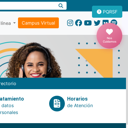
PQRSF
Campus Virtual
 línea
Nos
Cuidamos
rectorio
atamiento
Horarios
 datos
de Atención
rsonales