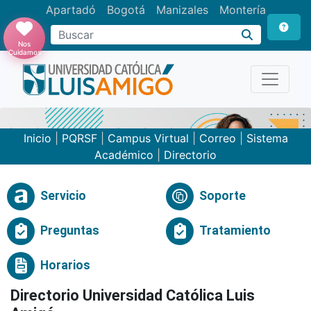
Apartadó
Bogotá
Manizales
Montería
Buscar
Nos
Cuidamos
Inicio
|
PQRSF
|
Campus Virtual
|
Correo
|
Sistema
Académico
|
Directorio
Servicio
Soporte
Preguntas
Tratamiento
Horarios
Directorio Universidad Católica Luis