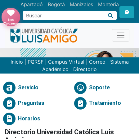
Apartadó
Bogotá
Manizales
Montería
Buscar
Nos
Cuidamos
Inicio
|
PQRSF
|
Campus Virtual
|
Correo
|
Sistema
Académico
|
Directorio
Servicio
Soporte
Preguntas
Tratamiento
Horarios
Directorio Universidad Católica Luis