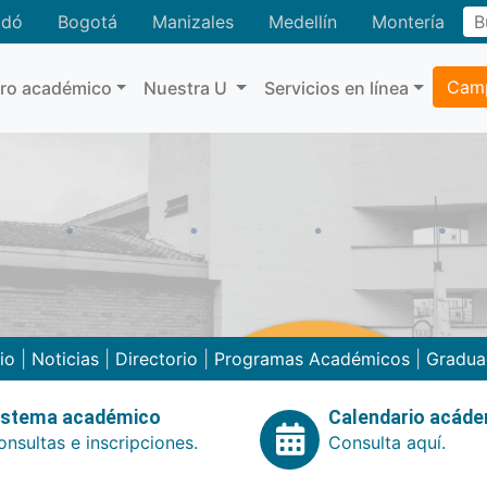
adó
Bogotá
Manizales
Medellín
Montería
Camp
tro académico
Nuestra U
Servicios en línea
cio
|
Noticias
|
Directorio
|
Programas Académicos
|
Gradua
istema académico
Calendario acád
nsultas e inscripciones.
Consulta aquí.