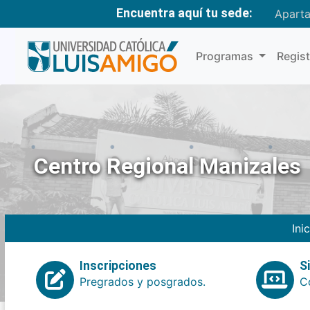
Encuentra aquí tu sede:
Apart
Programas
Regis
Centro Regional Manizales
Ini
Inscripciones
S
Pregrados y posgrados.
Co