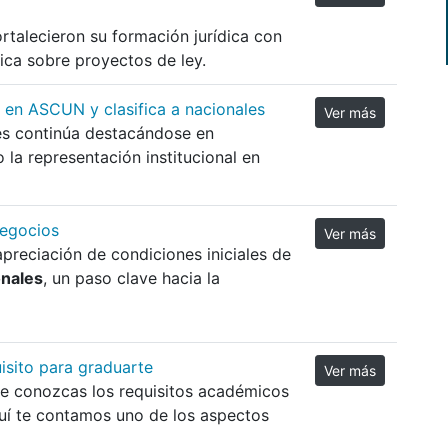
rtalecieron su formación jurídica con
tica sobre proyectos de ley.
o en ASCUN y clasifica a nacionales
Ver más
es continúa destacándose en
 la representación institucional en
Negocios
Ver más
apreciación de condiciones iniciales de
onales
, un paso clave hacia la
uisito para graduarte
Ver más
que conozcas los requisitos académicos
uí te contamos uno de los aspectos