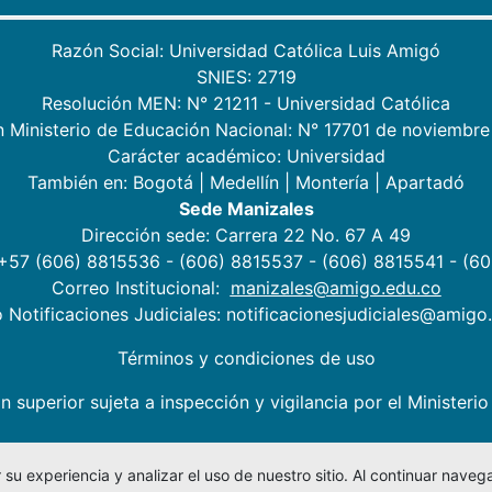
Razón Social: Universidad Católica Luis Amigó
SNIES: 2719
Resolución MEN: N° 21211 - Universidad Católica
n Ministerio de Educación Nacional: N° 17701 de noviembre
Carácter académico: Universidad
También en:
Bogotá
|
Medellín
|
Montería
|
Apartadó
Sede Manizales
Dirección sede: Carrera 22 No. 67 A 49
 +57 (606) 8815536 - (606) 8815537 - (606) 8815541 - (6
Correo Institucional:
manizales@amigo.edu.co
 Notificaciones Judiciales: notificacionesjudiciales@amigo
Términos y condiciones de uso
n superior sujeta a inspección y vigilancia por el Minister
su experiencia y analizar el uso de nuestro sitio. Al continuar nav