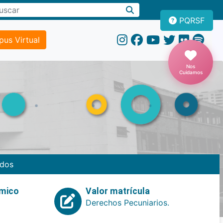
PQRSF
us Virtual
Nos
Cuidamos
dos
emico
Valor matrícula
Derechos Pecuniarios.