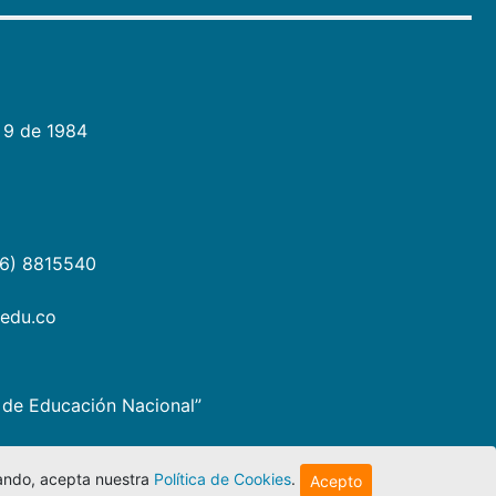
 9 de 1984
06) 8815540
.edu.co
io de Educación Nacional”
egando, acepta nuestra
Política de Cookies
.
Acepto